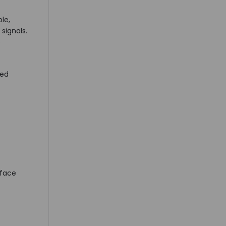
le,
signals.
o
zed
rface