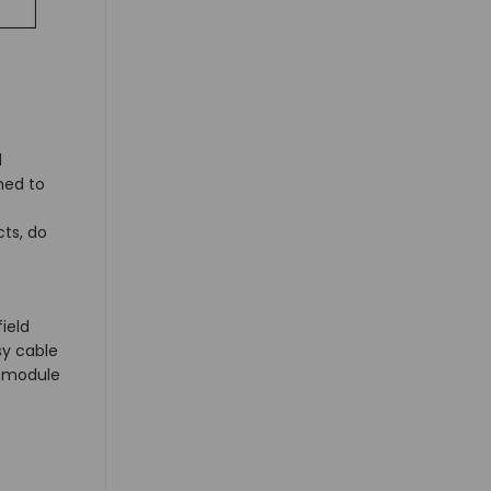
l
hed to
cts, do
ield
sy cable
e module