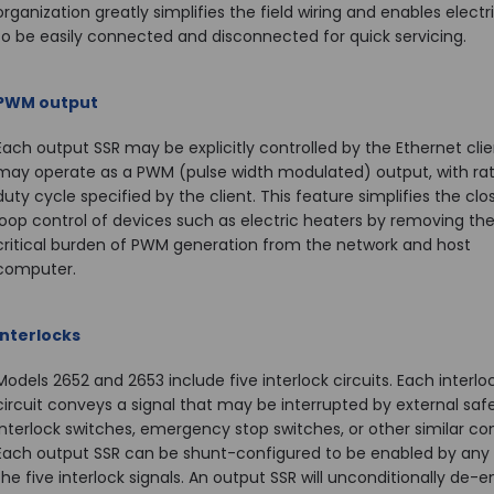
organization greatly simplifies the field wiring and enables electr
to be easily connected and disconnected for quick servicing.
PWM output
Each output SSR may be explicitly controlled by the Ethernet clien
may operate as a PWM (pulse width modulated) output, with ra
duty cycle specified by the client. This feature simplifies the cl
loop control of devices such as electric heaters by removing th
critical burden of PWM generation from the network and host
computer.
Interlocks
Models 2652 and 2653 include five interlock circuits. Each interlo
circuit conveys a signal that may be interrupted by external saf
interlock switches, emergency stop switches, or other similar co
Each output SSR can be shunt-configured to be enabled by any
the five interlock signals. An output SSR will unconditionally de-e