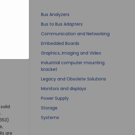
bsites
e hoe zij
ed
g). Er
Bus Analyzers
code van
Bus to Bus Adapters
teeds
Communication and Networking
Embedded Boards
Graphics, Imaging and Video
Industrial computer mounting
bracket
Legacy and Obsolete Solutions
Monitors and displays
Power Supply
solid
Storage
.
Systems
2653)
e,
Rs are