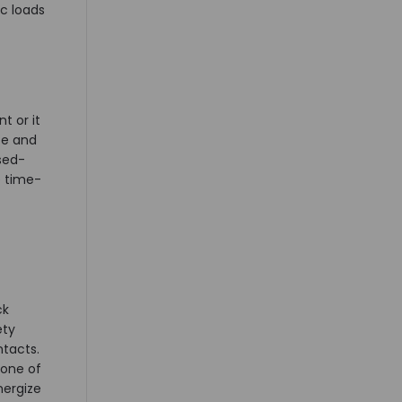
ic loads
t or it
te and
osed-
e time-
ck
ety
ntacts.
 one of
nergize