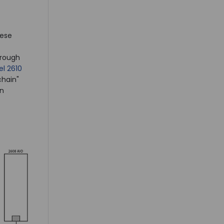
hese
hrough
l 2610
chain"
en