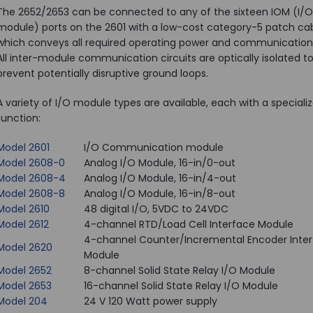
The 2652/2653 can be connected to any of the sixteen IOM (I/O
module) ports on the 2601 with a low-cost category-5 patch cab
which conveys all required operating power and communication 
All inter-module communication circuits are optically isolated t
prevent potentially disruptive ground loops.
A variety of I/O module types are available, each with a speciali
function:
Model 2601
I/O Communication module
Model 2608-0
Analog I/O Module, 16-in/0-out
Model 2608-4
Analog I/O Module, 16-in/4-out
Model 2608-8
Analog I/O Module, 16-in/8-out
Model 2610
48 digital I/O, 5VDC to 24VDC
Model 2612
4-channel RTD/Load Cell Interface Module
4-channel Counter/Incremental Encoder Inte
Model 2620
Module
Model 2652
8-channel Solid State Relay I/O Module
Model 2653
16-channel Solid State Relay I/O Module
Model 204
24 V 120 Watt power supply