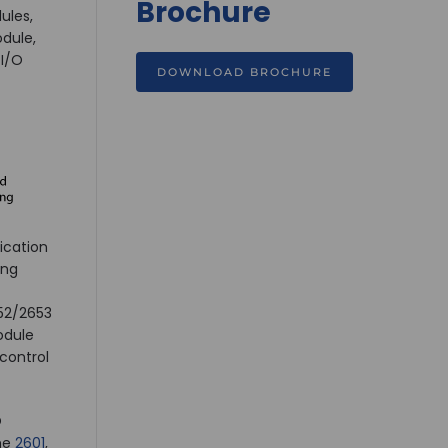
Brochure
ules,
dule,
 I/O
DOWNLOAD BROCHURE
ication
ing
52/2653
odule
control
O
he
2601
,