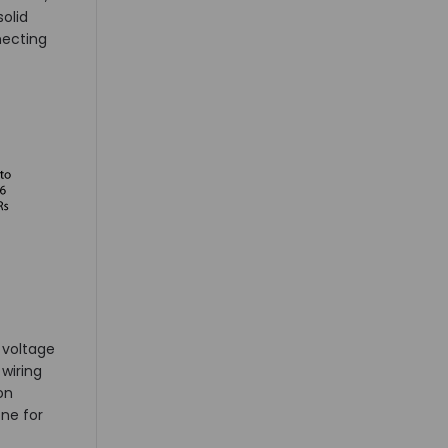
olid
necting
 voltage
wiring
on
ne for