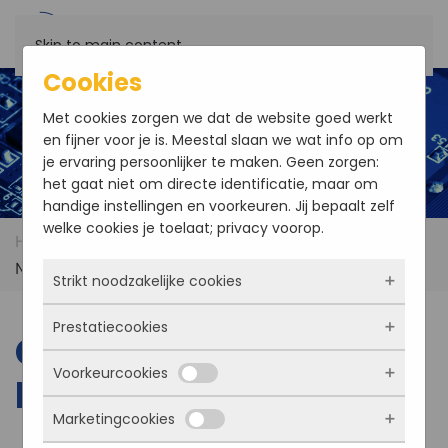
Skip to main content
Cookies
Met cookies zorgen we dat de website goed werkt
en fijner voor je is. Meestal slaan we wat info op om
je ervaring persoonlijker te maken. Geen zorgen:
het gaat niet om directe identificatie, maar om
handige instellingen en voorkeuren. Jij bepaalt zelf
welke cookies je toelaat; privacy voorop.
Home
Products
Communication and
Networking
Strikt noodzakelijke cookies
Prestatiecookies
Deze cookies zorgen ervoor dat de website
Communication and
überhaupt werkt. Ze zijn dus altijd actief en
Voorkeurcookies
kunnen niet worden uitgezet. Meestal worden
Networking
Met deze cookies zien we hoe vaak onze site
ze alleen geplaatst als jij iets doet, zoals
bezocht wordt, waar bezoekers vandaan
Marketingcookies
inloggen, een formulier invullen of je
komen en welke pagina’s populair zijn. Zo
Deze cookies onthouden jouw voorkeuren.
privacyvoorkeuren opslaan. Je kunt je browser
kunnen we de website blijven verbeteren.