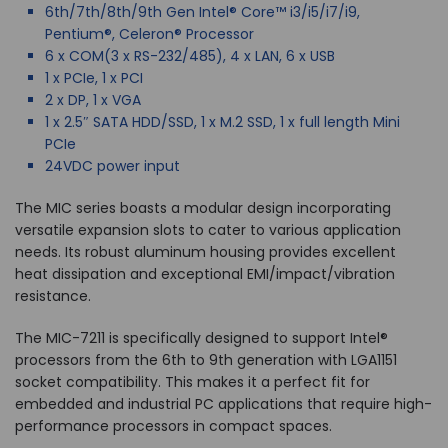
6th/7th/8th/9th Gen Intel® Core™ i3/i5/i7/i9,
Pentium®, Celeron® Processor
6 x COM(3 x RS-232/485), 4 x LAN, 6 x USB
1 x PCIe, 1 x PCI
2 x DP, 1 x VGA
1 x 2.5″ SATA HDD/SSD, 1 x M.2 SSD, 1 x full length Mini
PCIe
24VDC power input
The MIC series boasts a modular design incorporating
versatile expansion slots to cater to various application
needs. Its robust aluminum housing provides excellent
heat dissipation and exceptional EMI/impact/vibration
resistance.
The MIC-7211 is specifically designed to support Intel®
processors from the 6th to 9th generation with LGA1151
socket compatibility. This makes it a perfect fit for
embedded and industrial PC applications that require high-
performance processors in compact spaces.