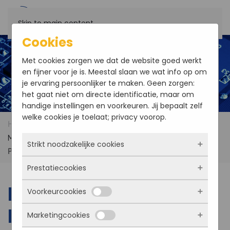
Skip to main content
Cookies
Met cookies zorgen we dat de website goed werkt
en fijner voor je is. Meestal slaan we wat info op om
je ervaring persoonlijker te maken. Geen zorgen:
het gaat niet om directe identificatie, maar om
handige instellingen en voorkeuren. Jij bepaalt zelf
welke cookies je toelaat; privacy voorop.
Home
Products
Darveen MIC-7211 Industrial
Modular Computer with 6th/7th/8th/9th Gen Intel®
Strikt noodzakelijke cookies
Processor
Prestatiecookies
Deze cookies zorgen ervoor dat de website
überhaupt werkt. Ze zijn dus altijd actief en
Darveen MIC-7211
Voorkeurcookies
kunnen niet worden uitgezet. Meestal worden
Met deze cookies zien we hoe vaak onze site
ze alleen geplaatst als jij iets doet, zoals
bezocht wordt, waar bezoekers vandaan
Industrial Modular
Marketingcookies
inloggen, een formulier invullen of je
komen en welke pagina’s populair zijn. Zo
Deze cookies onthouden jouw voorkeuren.
privacyvoorkeuren opslaan. Je kunt je browser
kunnen we de website blijven verbeteren.