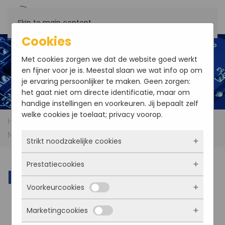
Skip to main content
Cookies
Met cookies zorgen we dat de website goed werkt
en fijner voor je is. Meestal slaan we wat info op om
je ervaring persoonlijker te maken. Geen zorgen:
het gaat niet om directe identificatie, maar om
handige instellingen en voorkeuren. Jij bepaalt zelf
welke cookies je toelaat; privacy voorop.
Home
Products
Communication and
Networking
Networking
Strikt noodzakelijke cookies
Prestatiecookies
Deze cookies zorgen ervoor dat de website
Networking
überhaupt werkt. Ze zijn dus altijd actief en
Voorkeurcookies
kunnen niet worden uitgezet. Meestal worden
Met deze cookies zien we hoe vaak onze site
ze alleen geplaatst als jij iets doet, zoals
bezocht wordt, waar bezoekers vandaan
Marketingcookies
inloggen, een formulier invullen of je
komen en welke pagina’s populair zijn. Zo
Deze cookies onthouden jouw voorkeuren.
privacyvoorkeuren opslaan. Je kunt je browser
kunnen we de website blijven verbeteren.