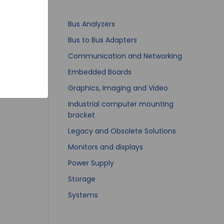
bsites
e hoe zij
ed
g). Er
Bus Analyzers
code van
Bus to Bus Adapters
teeds
Communication and Networking
Embedded Boards
Graphics, Imaging and Video
Industrial computer mounting
bracket
Legacy and Obsolete Solutions
Monitors and displays
Power Supply
Storage
Systems