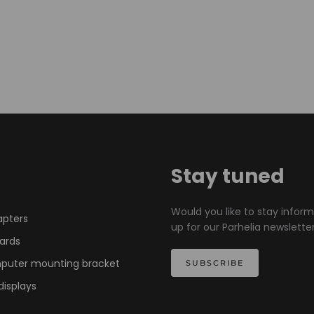
Stay tuned
Would you like to stay infor
apters
up for our Parhelia newsletter
ards
mputer mounting bracket
SUBSCRIBE
displays