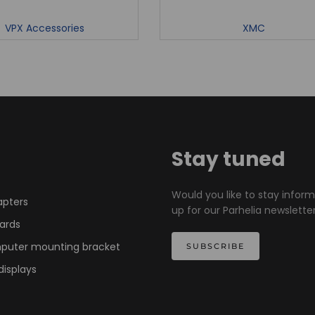
VPX Accessories
XMC
Stay tuned
Would you like to stay infor
apters
up for our Parhelia newsletter
ards
mputer mounting bracket
SUBSCRIBE
displays