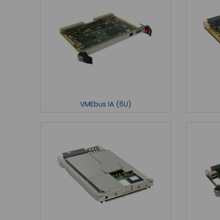
VMEbus IA (6U)