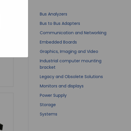
bsites
e hoe zij
ed
g). Er
Bus Analyzers
code van
Bus to Bus Adapters
teeds
Communication and Networking
Embedded Boards
Graphics, Imaging and Video
Industrial computer mounting
bracket
Legacy and Obsolete Solutions
Monitors and displays
Power Supply
Storage
Systems