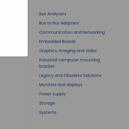
bsites
e hoe zij
ed
g). Er
Bus Analyzers
code van
Bus to Bus Adapters
teeds
Communication and Networking
Embedded Boards
Graphics, Imaging and Video
Industrial computer mounting
bracket
Legacy and Obsolete Solutions
Monitors and displays
Power Supply
Storage
Systems