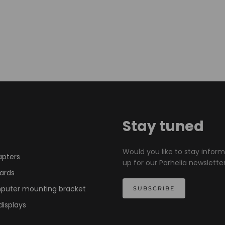
Stay tuned
Would you like to stay infor
apters
up for our Parhelia newsletter
ards
mputer mounting bracket
SUBSCRIBE
displays