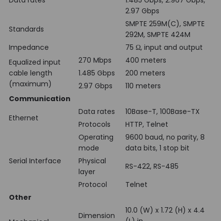
Data rates
1.485 Gbps, 2.967 Gbps,
2.97 Gbps
SMPTE 259M(C), SMPTE
Standards
292M, SMPTE 424M
Impedance
75 Ω, input and output
270 Mbps
400 meters
Equalized input
cable length
1.485 Gbps
200 meters
(maximum)
2.97 Gbps
110 meters
Communication
Data rates
10Base-T, 100Base-TX
Ethernet
Protocols
HTTP, Telnet
Operating
9600 baud, no parity, 8
mode
data bits, 1 stop bit
Serial Interface
Physical
RS-422, RS-485
layer
Protocol
Telnet
Other
10.0 (W) x 1.72 (H) x 4.4
Dimension