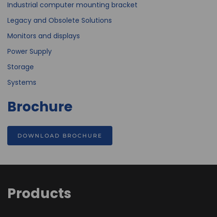
Industrial computer mounting bracket
Legacy and Obsolete Solutions
Monitors and displays
Power Supply
Storage
Systems
Brochure
DOWNLOAD BROCHURE
Products