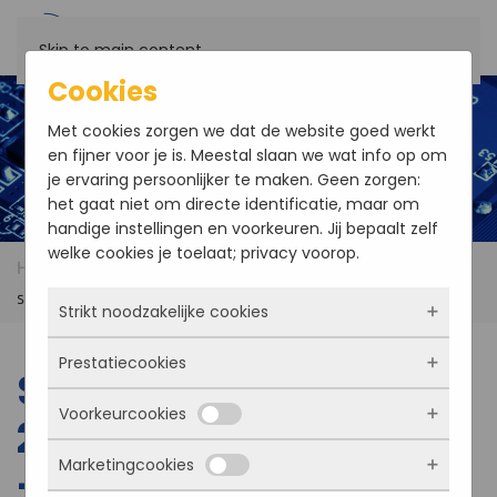
Skip to main content
Cookies
Met cookies zorgen we dat de website goed werkt
en fijner voor je is. Meestal slaan we wat info op om
je ervaring persoonlijker te maken. Geen zorgen:
het gaat niet om directe identificatie, maar om
handige instellingen en voorkeuren. Jij bepaalt zelf
welke cookies je toelaat; privacy voorop.
Home
Products
SENSORAY Model 2444 HD-SDI
switcher - 4x4 3G-SDI matrix switcher with Ethernet
Strikt noodzakelijke cookies
Prestatiecookies
Deze cookies zorgen ervoor dat de website
SENSORAY Model
überhaupt werkt. Ze zijn dus altijd actief en
Voorkeurcookies
kunnen niet worden uitgezet. Meestal worden
2444 HD-SDI switcher
Met deze cookies zien we hoe vaak onze site
ze alleen geplaatst als jij iets doet, zoals
bezocht wordt, waar bezoekers vandaan
Marketingcookies
inloggen, een formulier invullen of je
- 4x4 3G-SDI matrix
komen en welke pagina’s populair zijn. Zo
Deze cookies onthouden jouw voorkeuren.
privacyvoorkeuren opslaan. Je kunt je browser
kunnen we de website blijven verbeteren.