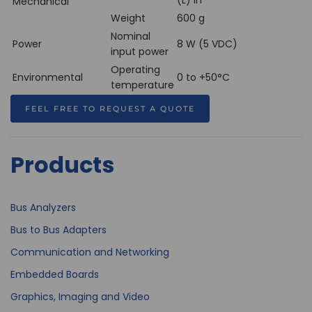
(L) in
Mechanical
Weight
600 g
Nominal
Power
8 W (5 VDC)
input power
Operating
Environmental
0 to +50°C
temperature
FEEL FREE TO REQUEST A QUOTE
Products
Bus Analyzers
Bus to Bus Adapters
Communication and Networking
Embedded Boards
Graphics, Imaging and Video