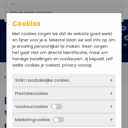
Skip to main content
Cookies
Met cookies zorgen we dat de website goed werkt
en fijner voor je is. Meestal slaan we wat info op om
je ervaring persoonlijker te maken. Geen zorgen:
het gaat niet om directe identificatie, maar om
handige instellingen en voorkeuren. Jij bepaalt zelf
welke cookies je toelaat; privacy voorop.
Home
News
New ruggedized vehicle mount
computer
Strikt noodzakelijke cookies
Prestatiecookies
Deze cookies zorgen ervoor dat de website
New ruggedized
überhaupt werkt. Ze zijn dus altijd actief en
Voorkeurcookies
kunnen niet worden uitgezet. Meestal worden
vehicle mount
Met deze cookies zien we hoe vaak onze site
ze alleen geplaatst als jij iets doet, zoals
bezocht wordt, waar bezoekers vandaan
Marketingcookies
inloggen, een formulier invullen of je
computer
komen en welke pagina’s populair zijn. Zo
Deze cookies onthouden jouw voorkeuren.
privacyvoorkeuren opslaan. Je kunt je browser
kunnen we de website blijven verbeteren.