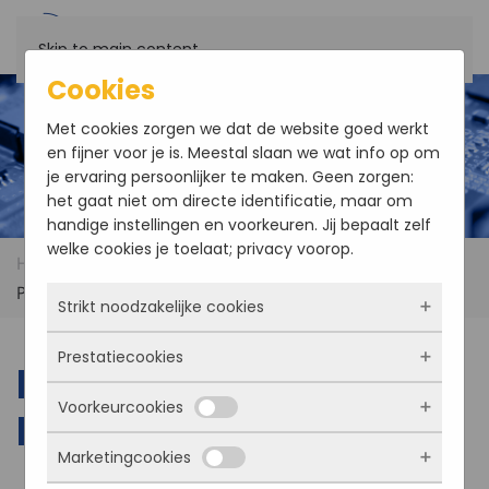
Skip to main content
Cookies
Met cookies zorgen we dat de website goed werkt
en fijner voor je is. Meestal slaan we wat info op om
je ervaring persoonlijker te maken. Geen zorgen:
het gaat niet om directe identificatie, maar om
handige instellingen en voorkeuren. Jij bepaalt zelf
welke cookies je toelaat; privacy voorop.
Home
Manufacturers
EDT 3x3G Xilinx Virtex II
Pro | 3Gbps
Strikt noodzakelijke cookies
Prestatiecookies
Deze cookies zorgen ervoor dat de website
EDT 3x3G Xilinx Virtex
überhaupt werkt. Ze zijn dus altijd actief en
Voorkeurcookies
kunnen niet worden uitgezet. Meestal worden
II Pro | 3Gbps
Met deze cookies zien we hoe vaak onze site
ze alleen geplaatst als jij iets doet, zoals
bezocht wordt, waar bezoekers vandaan
Marketingcookies
inloggen, een formulier invullen of je
komen en welke pagina’s populair zijn. Zo
Deze cookies onthouden jouw voorkeuren.
privacyvoorkeuren opslaan. Je kunt je browser
kunnen we de website blijven verbeteren.