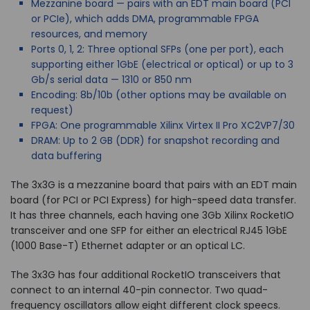
Mezzanine board — pairs with an EDT main board (PCI
or PCIe), which adds DMA, programmable FPGA
resources, and memory
Ports 0, 1, 2: Three optional SFPs (one per port), each
supporting either 1GbE (electrical or optical) or up to 3
Gb/s serial data — 1310 or 850 nm
Encoding: 8b/10b (other options may be available on
request)
FPGA: One programmable Xilinx Virtex II Pro XC2VP7/30
DRAM: Up to 2 GB (DDR) for snapshot recording and
data buffering
The 3x3G is a mezzanine board that pairs with an EDT main
board (for PCI or PCI Express) for high-speed data transfer.
It has three channels, each having one 3Gb Xilinx RocketIO
transceiver and one SFP for either an electrical RJ45 1GbE
(1000 Base-T) Ethernet adapter or an optical LC.
The 3x3G has four additional RocketIO transceivers that
connect to an internal 40-pin connector. Two quad-
frequency oscillators allow eight different clock speecs.