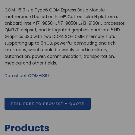
COM-1819 is a Type6 COM Express Basic Module
motherboard based on Intel® Coffee Lake H platform,
onboard Intel® i7-9850HL/i7-9850HE/i3-9100HL processor,
QM370 chipset, and integrated graphics card Intel® HD
Graphics 630 with two DDR4 SO-DIMM memory slots
supporting up to 64GB, powerful computing and rich
interfaces, which could be widely used in military,
automation, power, communication, transportation,
medical and other fields.
Datasheet COM-1819
FEEL FREE TO REQUEST A QUOTE
Products