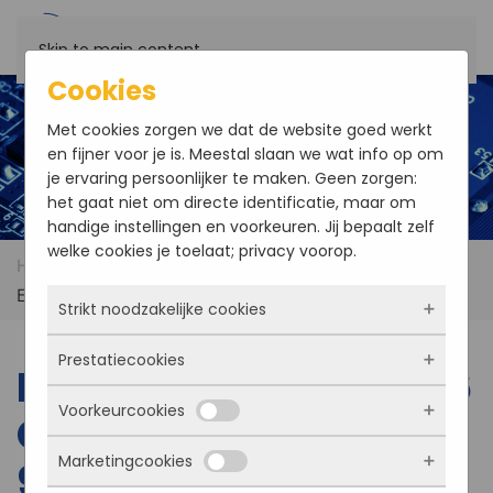
Skip to main content
Cookies
Met cookies zorgen we dat de website goed werkt
en fijner voor je is. Meestal slaan we wat info op om
je ervaring persoonlijker te maken. Geen zorgen:
het gaat niet om directe identificatie, maar om
handige instellingen en voorkeuren. Jij bepaalt zelf
welke cookies je toelaat; privacy voorop.
Home
Products
EVOC COM-1819 TYPE6 COM
EXPRESS i7-9850HL/i7-9850HE/i3-9100HL
Strikt noodzakelijke cookies
Prestatiecookies
Deze cookies zorgen ervoor dat de website
EVOC COM-1819 TYPE6
überhaupt werkt. Ze zijn dus altijd actief en
Voorkeurcookies
kunnen niet worden uitgezet. Meestal worden
COM EXPRESS i7-
Met deze cookies zien we hoe vaak onze site
ze alleen geplaatst als jij iets doet, zoals
bezocht wordt, waar bezoekers vandaan
Marketingcookies
inloggen, een formulier invullen of je
9850HL/i7-
komen en welke pagina’s populair zijn. Zo
Deze cookies onthouden jouw voorkeuren.
privacyvoorkeuren opslaan. Je kunt je browser
kunnen we de website blijven verbeteren.