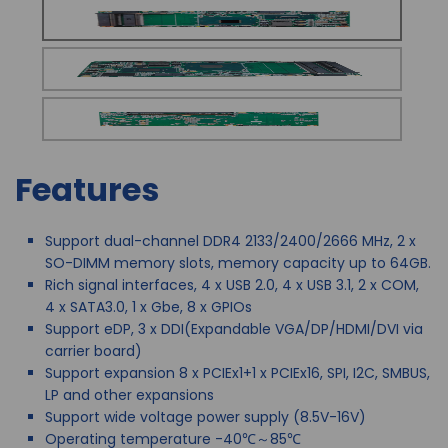
Features
Support dual-channel DDR4 2133/2400/2666 MHz, 2 x
SO-DIMM memory slots, memory capacity up to 64GB.
Rich signal interfaces, 4 x USB 2.0, 4 x USB 3.1, 2 x COM,
4 x SATA3.0, 1 x Gbe, 8 x GPIOs
Support eDP, 3 x DDI(Expandable VGA/DP/HDMI/DVI via
carrier board)
Support expansion 8 x PCIEx1+1 x PCIEx16, SPI, I2C, SMBUS,
LP and other expansions
Support wide voltage power supply (8.5V-16V)
Operating temperature -40℃～85℃