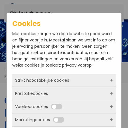
Skip to main content
Cookies
Met cookies zorgen we dat de website goed werkt
en fijner voor je is. Meestal slaan we wat info op om
je ervaring persoonlijker te maken. Geen zorgen:
het gaat niet om directe identificatie, maar om
handige instellingen en voorkeuren. Jij bepaalt zelf
welke cookies je toelaat; privacy voorop.
Home
Products
Concurrent XP B5x/msd-RC –
Rugged Processor XMC module
Strikt noodzakelijke cookies
Prestatiecookies
Deze cookies zorgen ervoor dat de website
Concurrent XP
überhaupt werkt. Ze zijn dus altijd actief en
Voorkeurcookies
kunnen niet worden uitgezet. Meestal worden
B5x/msd-RC –
Met deze cookies zien we hoe vaak onze site
ze alleen geplaatst als jij iets doet, zoals
bezocht wordt, waar bezoekers vandaan
Marketingcookies
inloggen, een formulier invullen of je
Rugged Processor
komen en welke pagina’s populair zijn. Zo
Deze cookies onthouden jouw voorkeuren.
privacyvoorkeuren opslaan. Je kunt je browser
kunnen we de website blijven verbeteren.