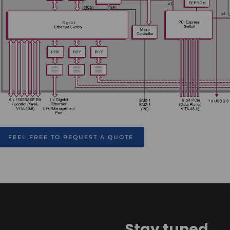
FEEL FREE TO REQUEST A QUOTE
Stay tuned