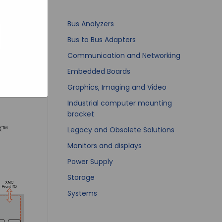
bsites
e hoe zij
ed
g). Er
Bus Analyzers
code van
Bus to Bus Adapters
teeds
Communication and Networking
Embedded Boards
Graphics, Imaging and Video
Industrial computer mounting
bracket
PX™
Legacy and Obsolete Solutions
Monitors and displays
Power Supply
Storage
Systems