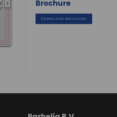
Brochure
DOWNLOAD BROCHURE
Parhelia B.V.