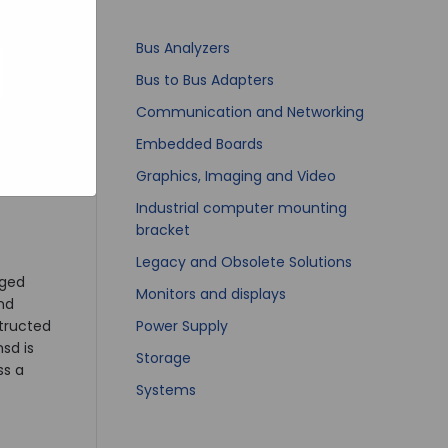
bsites
e hoe zij
ed
g). Er
Bus Analyzers
code van
Bus to Bus Adapters
teeds
Communication and Networking
Embedded Boards
Graphics, Imaging and Video
Industrial computer mounting
bracket
Legacy and Obsolete Solutions
gged
Monitors and displays
nd
structed
Power Supply
sd is
Storage
ss a
Systems