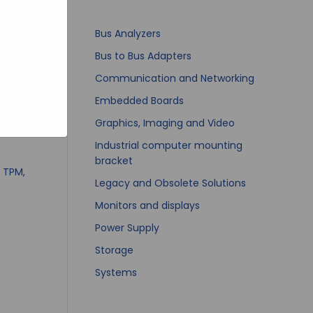
bsites
e hoe zij
ed
g). Er
Bus Analyzers
code van
Bus to Bus Adapters
teeds
Communication and Networking
Embedded Boards
Graphics, Imaging and Video
l® Core™
Industrial computer mounting
bracket
, TPM,
Legacy and Obsolete Solutions
Monitors and displays
Power Supply
Storage
Systems