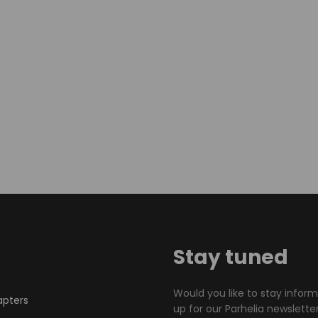
Stay tuned
Would you like to stay infor
apters
up for our Parhelia newsletter