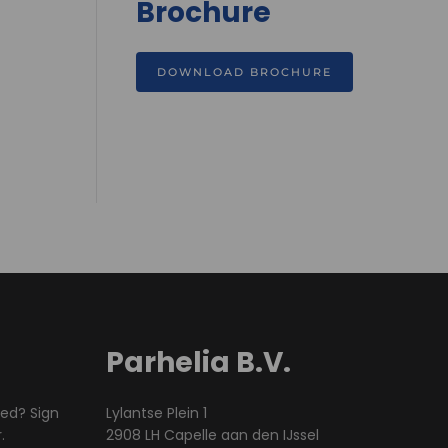
Brochure
DOWNLOAD BROCHURE
Parhelia B.V.
med? Sign
Lylantse Plein 1
.
2908 LH Capelle aan den IJssel