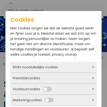
Skip to main content
Cookies
Met cookies zorgen we dat de website goed werkt
en fijner voor je is. Meestal slaan we wat info op om
je ervaring persoonlijker te maken. Geen zorgen:
het gaat niet om directe identificatie, maar om
handige instellingen en voorkeuren. Jij bepaalt zelf
welke cookies je toelaat; privacy voorop.
Home
Products
SENSORAY Model 327 & 328 PCI
to PC/104+ Bus Adapter
Strikt noodzakelijke cookies
Prestatiecookies
Deze cookies zorgen ervoor dat de website
SENSORAY Model 327
überhaupt werkt. Ze zijn dus altijd actief en
Voorkeurcookies
kunnen niet worden uitgezet. Meestal worden
& 328 PCI to PC/104+
Met deze cookies zien we hoe vaak onze site
ze alleen geplaatst als jij iets doet, zoals
bezocht wordt, waar bezoekers vandaan
Marketingcookies
inloggen, een formulier invullen of je
Bus Adapter
komen en welke pagina’s populair zijn. Zo
Deze cookies onthouden jouw voorkeuren.
privacyvoorkeuren opslaan. Je kunt je browser
kunnen we de website blijven verbeteren.