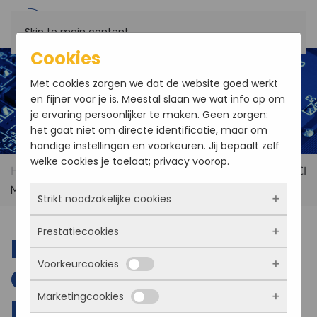
Skip to main content
Cookies
Met cookies zorgen we dat de website goed werkt
en fijner voor je is. Meestal slaan we wat info op om
je ervaring persoonlijker te maken. Geen zorgen:
het gaat niet om directe identificatie, maar om
handige instellingen en voorkeuren. Jij bepaalt zelf
welke cookies je toelaat; privacy voorop.
Home
Products
EVOC CPC-1820 6U Compact PCI
Motherboard
Strikt noodzakelijke cookies
Prestatiecookies
Deze cookies zorgen ervoor dat de website
EVOC CPC-1820 6U
überhaupt werkt. Ze zijn dus altijd actief en
Voorkeurcookies
kunnen niet worden uitgezet. Meestal worden
Compact PCI
Met deze cookies zien we hoe vaak onze site
ze alleen geplaatst als jij iets doet, zoals
bezocht wordt, waar bezoekers vandaan
Marketingcookies
inloggen, een formulier invullen of je
Motherboard
komen en welke pagina’s populair zijn. Zo
Deze cookies onthouden jouw voorkeuren.
privacyvoorkeuren opslaan. Je kunt je browser
kunnen we de website blijven verbeteren.