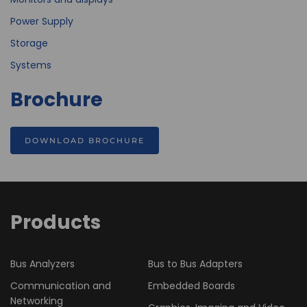
Power Supply
Storage
Systems
Brochure
DOWNLOAD BROCHURE
Products
Bus Analyzers
Bus to Bus Adapters
Communication and
Embedded Boards
Networking