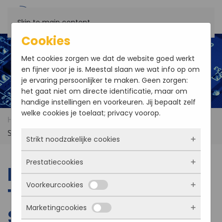
Skip to main content
Cookies
Met cookies zorgen we dat de website goed werkt
en fijner voor je is. Meestal slaan we wat info op om
je ervaring persoonlijker te maken. Geen zorgen:
het gaat niet om directe identificatie, maar om
handige instellingen en voorkeuren. Jij bepaalt zelf
welke cookies je toelaat; privacy voorop.
Home
Products
Red Rock Technologies 6U VME
SATA DVD and SATA Drive Module
Strikt noodzakelijke cookies
Prestatiecookies
Deze cookies zorgen ervoor dat de website
Red Rock
überhaupt werkt. Ze zijn dus altijd actief en
Voorkeurcookies
kunnen niet worden uitgezet. Meestal worden
Technologies 6U VME
Met deze cookies zien we hoe vaak onze site
ze alleen geplaatst als jij iets doet, zoals
bezocht wordt, waar bezoekers vandaan
Marketingcookies
inloggen, een formulier invullen of je
SATA DVD and SATA
komen en welke pagina’s populair zijn. Zo
Deze cookies onthouden jouw voorkeuren.
privacyvoorkeuren opslaan. Je kunt je browser
kunnen we de website blijven verbeteren.