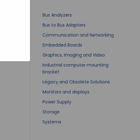
bsites
e hoe zij
ed
g). Er
Bus Analyzers
code van
Bus to Bus Adapters
teeds
Communication and Networking
Embedded Boards
Graphics, Imaging and Video
Industrial computer mounting
bracket
Legacy and Obsolete Solutions
Monitors and displays
Power Supply
Storage
Systems