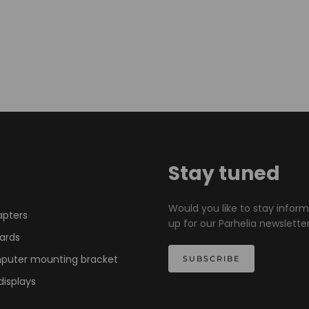
Stay tuned
Would you like to stay infor
apters
up for our Parhelia newsletter
ards
mputer mounting bracket
SUBSCRIBE
displays