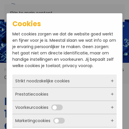
Skip to main content
Cookies
Met cookies zorgen we dat de website goed werkt
en fijner voor je is. Meestal slaan we wat info op om
je ervaring persoonlijker te maken. Geen zorgen:
het gaat niet om directe identificatie, maar om
handige instellingen en voorkeuren. Jij bepaalt zelf
welke cookies je toelaat; privacy voorop.
Home
Products
EVOC CPC-8408B 4U 19" 8-slots
CompactPCI Platfrom
Strikt noodzakelijke cookies
Prestatiecookies
Deze cookies zorgen ervoor dat de website
EVOC CPC-8408B 4U
überhaupt werkt. Ze zijn dus altijd actief en
Voorkeurcookies
kunnen niet worden uitgezet. Meestal worden
19" 8-slots
Met deze cookies zien we hoe vaak onze site
ze alleen geplaatst als jij iets doet, zoals
bezocht wordt, waar bezoekers vandaan
Marketingcookies
inloggen, een formulier invullen of je
CompactPCI Platfrom
komen en welke pagina’s populair zijn. Zo
Deze cookies onthouden jouw voorkeuren.
privacyvoorkeuren opslaan. Je kunt je browser
kunnen we de website blijven verbeteren.