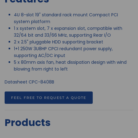
4U 8-slot 19" standard rack mount Compact PCI
system platform
1 x system slot, 7 x expansion slot, compatible with
32/64 bit and 33/66 MHz, supporting Rear I/O
2 x 2.5" pluggable HDD supporting bracket
1+1 250W 3U8HP CPCI redundant power supply,
supporting AC/DC input
5 x 80mm axis fan, heat dissipation design with wind
blowing from right to left
Datasheet CPC-8408B
FEEL FREE TO REQUEST A QUOTE
Products