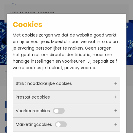
Skip to main content
Cookies
Met cookies zorgen we dat de website goed werkt
en fijner voor je is. Meestal slaan we wat info op om
je ervaring persoonlijker te maken. Geen zorgen:
het gaat niet om directe identificatie, maar om
handige instellingen en voorkeuren. Jij bepaalt zelf
welke cookies je toelaat; privacy voorop.
Home
Products
EVOC IPC-6207 Wall Mount
computer IPC-6207
Strikt noodzakelijke cookies
Prestatiecookies
Deze cookies zorgen ervoor dat de website
EVOC IPC-6207 Wall
überhaupt werkt. Ze zijn dus altijd actief en
Voorkeurcookies
kunnen niet worden uitgezet. Meestal worden
Mount computer IPC-
Met deze cookies zien we hoe vaak onze site
ze alleen geplaatst als jij iets doet, zoals
bezocht wordt, waar bezoekers vandaan
Marketingcookies
inloggen, een formulier invullen of je
6207
komen en welke pagina’s populair zijn. Zo
Deze cookies onthouden jouw voorkeuren.
privacyvoorkeuren opslaan. Je kunt je browser
kunnen we de website blijven verbeteren.