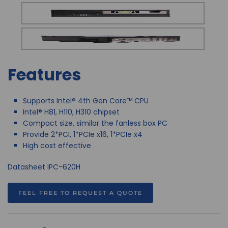
Features
Supports Intel® 4th Gen Core™ CPU
Intel® H81, H110, H310 chipset
Compact size, similar the fanless box PC
Provide 2*PCI, 1*PCIe x16, 1*PCIe x4
High cost effective
Datasheet IPC-620H
FEEL FREE TO REQUEST A QUOTE