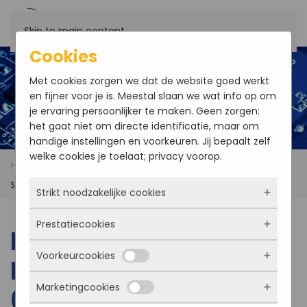
Skip to main content
Cookies
Met cookies zorgen we dat de website goed werkt
en fijner voor je is. Meestal slaan we wat info op om
je ervaring persoonlijker te maken. Geen zorgen:
het gaat niet om directe identificatie, maar om
handige instellingen en voorkeuren. Jij bepaalt zelf
welke cookies je toelaat; privacy voorop.
Home
Products
EVOC IPC-620H Wall Mount PC
supports 6th/7th i3/i5/i7 CPU
Strikt noodzakelijke cookies
Prestatiecookies
Deze cookies zorgen ervoor dat de website
EVOC IPC-620H Wall
überhaupt werkt. Ze zijn dus altijd actief en
Voorkeurcookies
kunnen niet worden uitgezet. Meestal worden
Mount PC supports
Met deze cookies zien we hoe vaak onze site
ze alleen geplaatst als jij iets doet, zoals
bezocht wordt, waar bezoekers vandaan
Marketingcookies
inloggen, een formulier invullen of je
6th/7th i3/i5/i7 CPU
komen en welke pagina’s populair zijn. Zo
Deze cookies onthouden jouw voorkeuren.
privacyvoorkeuren opslaan. Je kunt je browser
kunnen we de website blijven verbeteren.