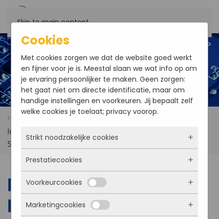
Skip to main content
Cookies
Met cookies zorgen we dat de website goed werkt
en fijner voor je is. Meestal slaan we wat info op om
je ervaring persoonlijker te maken. Geen zorgen:
het gaat niet om directe identificatie, maar om
handige instellingen en voorkeuren. Jij bepaalt zelf
welke cookies je toelaat; privacy voorop.
Home
Products
Darveen DPM-1170 17″
Industrial Touch Monitor with Capacitive or Resistive Touch
Strikt noodzakelijke cookies
Screen
Prestatiecookies
Deze cookies zorgen ervoor dat de website
überhaupt werkt. Ze zijn dus altijd actief en
Darveen DPM-1170 17″
Voorkeurcookies
kunnen niet worden uitgezet. Meestal worden
Met deze cookies zien we hoe vaak onze site
ze alleen geplaatst als jij iets doet, zoals
bezocht wordt, waar bezoekers vandaan
Industrial Touch
Marketingcookies
inloggen, een formulier invullen of je
komen en welke pagina’s populair zijn. Zo
Deze cookies onthouden jouw voorkeuren.
privacyvoorkeuren opslaan. Je kunt je browser
kunnen we de website blijven verbeteren.