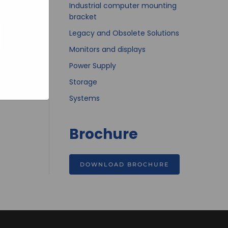
bsites
Industrial computer mounting
e hoe zij
ed
bracket
g). Er
Legacy and Obsolete Solutions
code van
teeds
Monitors and displays
Power Supply
Storage
Systems
Brochure
DOWNLOAD BROCHURE