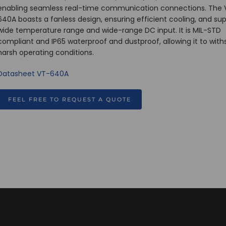
enabling seamless real-time communication connections. The 
640A boasts a fanless design, ensuring efficient cooling, and su
wide temperature range and wide-range DC input. It is MIL-STD
compliant and IP65 waterproof and dustproof, allowing it to wit
harsh operating conditions.
Datasheet VT-640A
FEEL FREE TO REQUEST A QUOTE