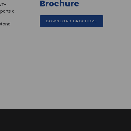
Brochure
VT-
pports a
DOWNLOAD BROCHURE
hstand