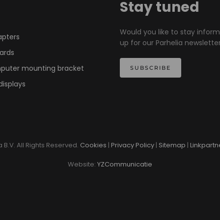
Stay tuned
Would you like to stay infor
apters
up for our Parhelia newsletter
ards
mputer mounting bracket
SUBSCRIBE
displays
 B.V. All Rights Reserved.
Cookies
|
Privacy Policy
|
Sitemap
|
Linkpartn
Website:
YZCommunicatie