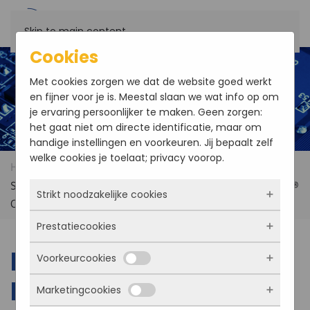
Skip to main content
Cookies
Met cookies zorgen we dat de website goed werkt
en fijner voor je is. Meestal slaan we wat info op om
je ervaring persoonlijker te maken. Geen zorgen:
het gaat niet om directe identificatie, maar om
handige instellingen en voorkeuren. Jij bepaalt zelf
welke cookies je toelaat; privacy voorop.
Home
Products
Darveen SPC-9210 IP69K
Stainless Steel Panel PC with 12th Gen Intel® Core™ or Intel®
Strikt noodzakelijke cookies
Celeron® Processor
Prestatiecookies
Deze cookies zorgen ervoor dat de website
überhaupt werkt. Ze zijn dus altijd actief en
Darveen SPC-9210
Voorkeurcookies
kunnen niet worden uitgezet. Meestal worden
Met deze cookies zien we hoe vaak onze site
ze alleen geplaatst als jij iets doet, zoals
bezocht wordt, waar bezoekers vandaan
IP69K Stainless Steel
Marketingcookies
inloggen, een formulier invullen of je
komen en welke pagina’s populair zijn. Zo
Deze cookies onthouden jouw voorkeuren.
privacyvoorkeuren opslaan. Je kunt je browser
kunnen we de website blijven verbeteren.