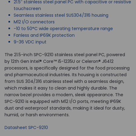
21.5″ stainless steel panel PC with capacitive or resistive
touchscreen
Seamless stainless steel SUS304/316 housing
M12 I/O connectors
-10 to 50°C wide operating temperature range
Fanless and IP69K protection
9-36 VDC input
The 21.5-inch SPC-9210 stainless steel panel PC, powered
by 12th Gen Intel® Core™ i5-1235U or Celeron® J6412
processors, is specifically designed for the food processing
and pharmaceutical industries. Its housing is constructed
from SUS 304/316 stainless steel with a seamless design,
which makes it easy to clean and highly durable. The
narrow bezel provides a modern, sleek appearance. The
SPC-9210 is equipped with M12 I/O ports, meeting IP69K
dust and waterproof standards, making it ideal for dusty,
humid, or harsh environments.
Datasheet SPC-9210