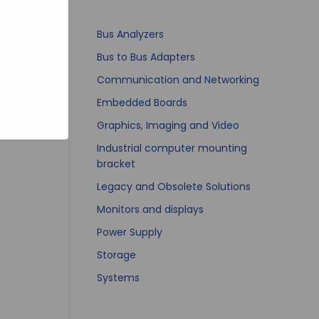
bsites
e hoe zij
ed
g). Er
Bus Analyzers
code van
Bus to Bus Adapters
teeds
Communication and Networking
Embedded Boards
Graphics, Imaging and Video
Industrial computer mounting
bracket
Legacy and Obsolete Solutions
Monitors and displays
Power Supply
Storage
Systems