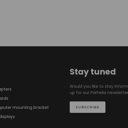
Stay tuned
Would you like to stay infor
apters
up for our Parhelia newsletter
ards
mputer mounting bracket
SUBSCRIBE
displays