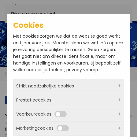
Skip to main content
Cookies
Met cookies zorgen we dat de website goed werkt
en fijner voor je is. Meestal slaan we wat info op om
je ervaring persoonlijker te maken. Geen zorgen:
het gaat niet om directe identificatie, maar om
handige instellingen en voorkeuren. Jij bepaalt zelf
welke cookies je toelaat; privacy voorop.
Home
Products
Storage
Floppy and MFM
Strikt noodzakelijke cookies
Floppy and MFM
Prestatiecookies
Deze cookies zorgen ervoor dat de website
überhaupt werkt. Ze zijn dus altijd actief en
Voorkeurcookies
kunnen niet worden uitgezet. Meestal worden
Red Rock Technologies, offers a long-term industrial-grade
Met deze cookies zien we hoe vaak onze site
ze alleen geplaatst als jij iets doet, zoals
solution for the replacement of obsolete 5.25” and 3.5”
bezocht wordt, waar bezoekers vandaan
Marketingcookies
inloggen, een formulier invullen of je
floppy drives and 5.25" MFM drives.
komen en welke pagina’s populair zijn. Zo
Deze cookies onthouden jouw voorkeuren.
privacyvoorkeuren opslaan. Je kunt je browser
Their unique product is designed for a 5.25” and 3.5” form
kunnen we de website blijven verbeteren.