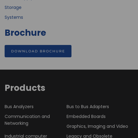
Storage
Systems
Brochure
DOWNLOAD BROCHURE
Products
Bus Analyzers
Bus to Bus Adapters
Communication and
Embedded Boards
Networking
Graphics, Imaging and Video
Industrial computer
Legacy and Obsolete