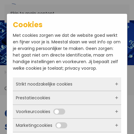
Skip to main content
Cookies
Met cookies zorgen we dat de website goed werkt
en fijner voor je is. Meestal slaan we wat info op om
je ervaring persoonlijker te maken. Geen zorgen:
het gaat niet om directe identificatie, maar om
handige instellingen en voorkeuren. Jij bepaalt zelf
welke cookies je toelaat; privacy voorop.
Home
Products
Graphics, Imaging and Video
Video & Image capture
Camera Link
Strikt noodzakelijke cookies
Camera Link simulators
Prestatiecookies
Deze cookies zorgen ervoor dat de website
überhaupt werkt. Ze zijn dus altijd actief en
Camera Link
Voorkeurcookies
kunnen niet worden uitgezet. Meestal worden
Met deze cookies zien we hoe vaak onze site
ze alleen geplaatst als jij iets doet, zoals
bezocht wordt, waar bezoekers vandaan
simulators
Marketingcookies
inloggen, een formulier invullen of je
komen en welke pagina’s populair zijn. Zo
Deze cookies onthouden jouw voorkeuren.
privacyvoorkeuren opslaan. Je kunt je browser
kunnen we de website blijven verbeteren.