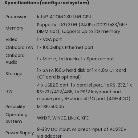
Specifications (configured system)
Processor
Intel® ATOM 230 1.6G CPU
Supports 1.0G/2.0G (240Pin DDR2/533/667
Memory
DIMM slot); supports up to 2G memory
Video
1 x VGA port
Onboard LAN
1 x 1000Mbps Ethernet port
Onboard
1 x Mic-in, 1 x Line-in, 1 x Speaker-out
Audio
1 x SATA 160G hard disk or 1 x 4.0G CF card
Storage
(CF card is optional)
4 x USB2.0 port, 1 x parallel port, 1 x RS-232, 1 x
I/O
RS-232/422/485, 1 x PS/2 keyboard and
mouse port, 8-channel I/O port (4DI+4DO)
Reliability
MTBF≥5000h
Operating
WINXP, WINCE, LINUX, XPE
System
9~30V DC input, or direct input of AC220V
Power Supply
via adapter