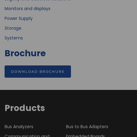
Monitors and displays
Power Supply
Storage
Systems
Brochure
DOWNLOAD BROCHURE
Products
Bus Analyzers
Bus to Bus Adapters
Communication and
Embedded Boards