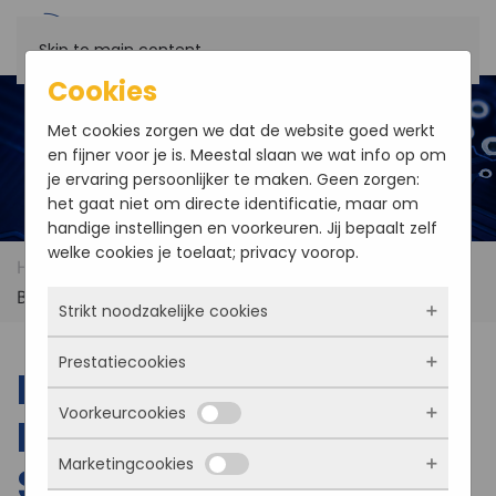
Skip to main content
Cookies
Met cookies zorgen we dat de website goed werkt
en fijner voor je is. Meestal slaan we wat info op om
je ervaring persoonlijker te maken. Geen zorgen:
het gaat niet om directe identificatie, maar om
handige instellingen en voorkeuren. Jij bepaalt zelf
welke cookies je toelaat; privacy voorop.
Home
News
Low-power Fanless Embedded
Barebone System
Strikt noodzakelijke cookies
Prestatiecookies
Deze cookies zorgen ervoor dat de website
Low-power Fanless
überhaupt werkt. Ze zijn dus altijd actief en
Voorkeurcookies
kunnen niet worden uitgezet. Meestal worden
Embedded Barebone
Met deze cookies zien we hoe vaak onze site
ze alleen geplaatst als jij iets doet, zoals
bezocht wordt, waar bezoekers vandaan
Marketingcookies
inloggen, een formulier invullen of je
System
komen en welke pagina’s populair zijn. Zo
Deze cookies onthouden jouw voorkeuren.
privacyvoorkeuren opslaan. Je kunt je browser
kunnen we de website blijven verbeteren.