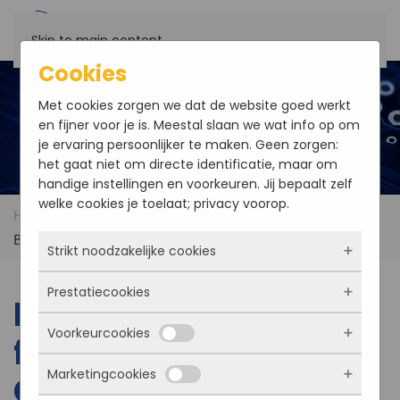
Skip to main content
Cookies
Met cookies zorgen we dat de website goed werkt
en fijner voor je is. Meestal slaan we wat info op om
je ervaring persoonlijker te maken. Geen zorgen:
het gaat niet om directe identificatie, maar om
handige instellingen en voorkeuren. Jij bepaalt zelf
welke cookies je toelaat; privacy voorop.
Home
News
EVOC introduced the first 2" Single
Board Computer
Strikt noodzakelijke cookies
Prestatiecookies
Deze cookies zorgen ervoor dat de website
EVOC introduced the
überhaupt werkt. Ze zijn dus altijd actief en
Voorkeurcookies
kunnen niet worden uitgezet. Meestal worden
first 2" Single Board
Met deze cookies zien we hoe vaak onze site
ze alleen geplaatst als jij iets doet, zoals
bezocht wordt, waar bezoekers vandaan
Marketingcookies
inloggen, een formulier invullen of je
Computer
komen en welke pagina’s populair zijn. Zo
Deze cookies onthouden jouw voorkeuren.
privacyvoorkeuren opslaan. Je kunt je browser
kunnen we de website blijven verbeteren.