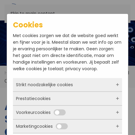
Skip to main content
Cookies
Met cookies zorgen we dat de website goed werkt
en fijner voor je is. Meestal slaan we wat info op om
je ervaring persoonlijker te maken. Geen zorgen:
het gaat niet om directe identificatie, maar om
handige instellingen en voorkeuren. Jij bepaalt zelf
welke cookies je toelaat; privacy voorop.
Home
News
Another Intel® Atom™ Single Board
Computer from Evoc Intelligent Technology.
Strikt noodzakelijke cookies
Prestatiecookies
Deze cookies zorgen ervoor dat de website
Another Intel® Atom™
überhaupt werkt. Ze zijn dus altijd actief en
Voorkeurcookies
kunnen niet worden uitgezet. Meestal worden
Single Board
Met deze cookies zien we hoe vaak onze site
ze alleen geplaatst als jij iets doet, zoals
bezocht wordt, waar bezoekers vandaan
Marketingcookies
inloggen, een formulier invullen of je
Computer from Evoc
komen en welke pagina’s populair zijn. Zo
Deze cookies onthouden jouw voorkeuren.
privacyvoorkeuren opslaan. Je kunt je browser
kunnen we de website blijven verbeteren.