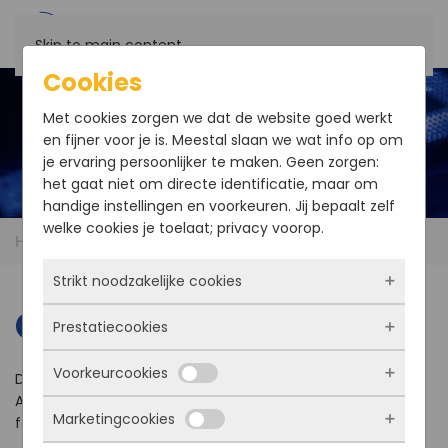
Skip to main content
Cookies
Met cookies zorgen we dat de website goed werkt
en fijner voor je is. Meestal slaan we wat info op om
je ervaring persoonlijker te maken. Geen zorgen:
het gaat niet om directe identificatie, maar om
handige instellingen en voorkeuren. Jij bepaalt zelf
welke cookies je toelaat; privacy voorop.
Home
Contact
Strikt noodzakelijke cookies
Contact
Prestatiecookies
Deze cookies zorgen ervoor dat de website
überhaupt werkt. Ze zijn dus altijd actief en
Voorkeurcookies
kunnen niet worden uitgezet. Meestal worden
Do you need help finding the right parts for your product?
Met deze cookies zien we hoe vaak onze site
ze alleen geplaatst als jij iets doet, zoals
Any other questions? Feel free to contact us
bezocht wordt, waar bezoekers vandaan
Marketingcookies
inloggen, een formulier invullen of je
for more information.
komen en welke pagina’s populair zijn. Zo
Deze cookies onthouden jouw voorkeuren.
privacyvoorkeuren opslaan. Je kunt je browser
kunnen we de website blijven verbeteren.