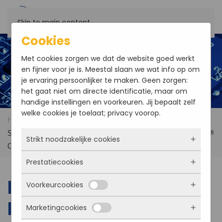
Skip to main content
Cookies
Met cookies zorgen we dat de website goed werkt
en fijner voor je is. Meestal slaan we wat info op om
je ervaring persoonlijker te maken. Geen zorgen:
het gaat niet om directe identificatie, maar om
handige instellingen en voorkeuren. Jij bepaalt zelf
welke cookies je toelaat; privacy voorop.
Home
Products
Darveen 15″ SPC-9150 IP66
Stainless Steel Panel PC with 12th Gen Intel® Core™ or Intel®
Strikt noodzakelijke cookies
Celeron® Processor
Prestatiecookies
Deze cookies zorgen ervoor dat de website
überhaupt werkt. Ze zijn dus altijd actief en
Darveen 15″ SPC-9150
Voorkeurcookies
kunnen niet worden uitgezet. Meestal worden
Met deze cookies zien we hoe vaak onze site
ze alleen geplaatst als jij iets doet, zoals
bezocht wordt, waar bezoekers vandaan
IP66 Stainless Steel
Marketingcookies
inloggen, een formulier invullen of je
komen en welke pagina’s populair zijn. Zo
Deze cookies onthouden jouw voorkeuren.
privacyvoorkeuren opslaan. Je kunt je browser
kunnen we de website blijven verbeteren.