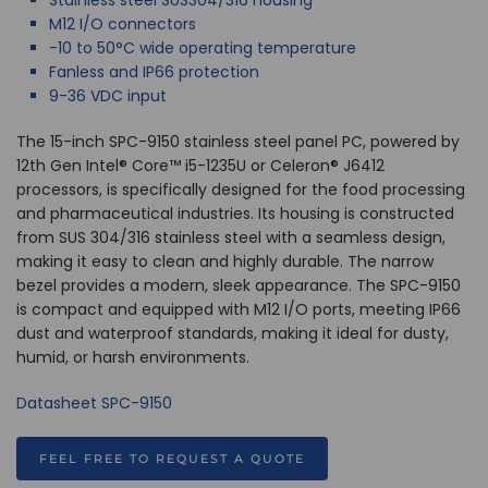
Stainless steel SUS304/316 housing
M12 I/O connectors
-10 to 50°C wide operating temperature
Fanless and IP66 protection
9-36 VDC input
The 15-inch SPC-9150 stainless steel panel PC, powered by
12th Gen Intel® Core™ i5-1235U or Celeron® J6412
processors, is specifically designed for the food processing
and pharmaceutical industries. Its housing is constructed
from SUS 304/316 stainless steel with a seamless design,
making it easy to clean and highly durable. The narrow
bezel provides a modern, sleek appearance. The SPC-9150
is compact and equipped with M12 I/O ports, meeting IP66
dust and waterproof standards, making it ideal for dusty,
humid, or harsh environments.
Datasheet SPC-9150
FEEL FREE TO REQUEST A QUOTE