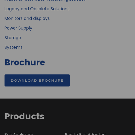
Legacy and Obsolete Solutions
Monitors and displays
Power Supply
Storage
Systems
Brochure
DOWNLOAD BROCHURE
Products
Bus Analyzers
Bus to Bus Adapters