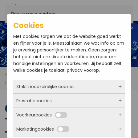
Skip to main content
Cookies
Met cookies zorgen we dat de website goed werkt
en fijner voor je is. Meestal slaan we wat info op om
je ervaring persoonlijker te maken. Geen zorgen:
het gaat niet om directe identificatie, maar om
handige instellingen en voorkeuren. Jij bepaalt zelf
welke cookies je toelaat; privacy voorop.
Home
Products
Concurrent AD TP1/009 – Rear
Transition Module
Strikt noodzakelijke cookies
Prestatiecookies
Deze cookies zorgen ervoor dat de website
Concurrent AD
überhaupt werkt. Ze zijn dus altijd actief en
Voorkeurcookies
kunnen niet worden uitgezet. Meestal worden
TP1/009 – Rear
Met deze cookies zien we hoe vaak onze site
ze alleen geplaatst als jij iets doet, zoals
bezocht wordt, waar bezoekers vandaan
Marketingcookies
inloggen, een formulier invullen of je
Transition Module
komen en welke pagina’s populair zijn. Zo
Deze cookies onthouden jouw voorkeuren.
privacyvoorkeuren opslaan. Je kunt je browser
kunnen we de website blijven verbeteren.