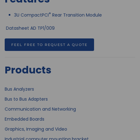
®
3U CompactPCI
Rear Transition Module
Datasheet AD TP1/009
FEEL FREE TO REQUEST A QUOTE
Products
Bus Analyzers
Bus to Bus Adapters
Communication and Networking
Embedded Boards
Graphics, Imaging and Video
Industrial computer mounting bracket