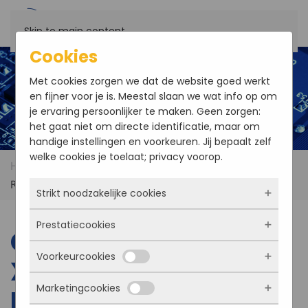
Skip to main content
Cookies
Met cookies zorgen we dat de website goed werkt
en fijner voor je is. Meestal slaan we wat info op om
je ervaring persoonlijker te maken. Geen zorgen:
het gaat niet om directe identificatie, maar om
handige instellingen en voorkeuren. Jij bepaalt zelf
welke cookies je toelaat; privacy voorop.
Home
Products
Concurrent TR XMC/311-RCx –
Rugged VPX XMC Carrier
Strikt noodzakelijke cookies
Prestatiecookies
Deze cookies zorgen ervoor dat de website
Concurrent TR
überhaupt werkt. Ze zijn dus altijd actief en
Voorkeurcookies
kunnen niet worden uitgezet. Meestal worden
XMC/311-RCx –
Met deze cookies zien we hoe vaak onze site
ze alleen geplaatst als jij iets doet, zoals
bezocht wordt, waar bezoekers vandaan
Marketingcookies
inloggen, een formulier invullen of je
Rugged VPX XMC
komen en welke pagina’s populair zijn. Zo
Deze cookies onthouden jouw voorkeuren.
privacyvoorkeuren opslaan. Je kunt je browser
kunnen we de website blijven verbeteren.