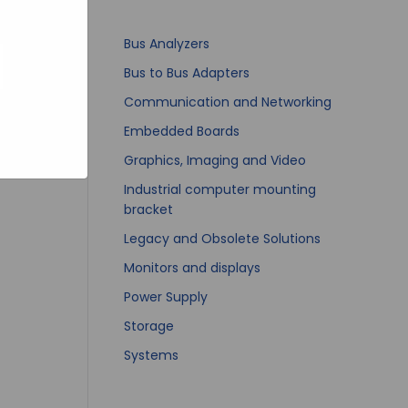
bsites
e hoe zij
ed
g). Er
Bus Analyzers
code van
Bus to Bus Adapters
teeds
Communication and Networking
ipole
Embedded Boards
Graphics, Imaging and Video
Industrial computer mounting
bracket
Legacy and Obsolete Solutions
Monitors and displays
Power Supply
Storage
Systems