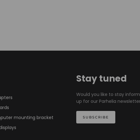
Stay tuned
Would you like to stay infor
apters
up for our Parhelia newsletter
ards
mputer mounting bracket
SUBSCRIBE
displays