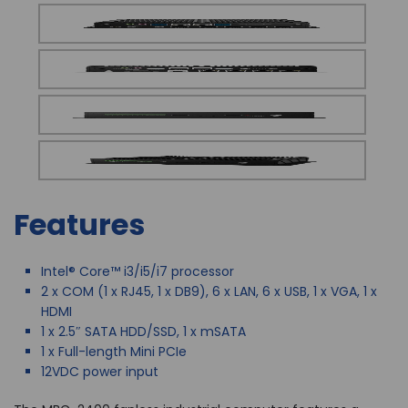
Features
Intel® Core™ i3/i5/i7 processor
2 x COM (1 x RJ45, 1 x DB9), 6 x LAN, 6 x USB, 1 x VGA, 1 x
HDMI
1 x 2.5″ SATA HDD/SSD, 1 x mSATA
1 x Full-length Mini PCIe
12VDC power input