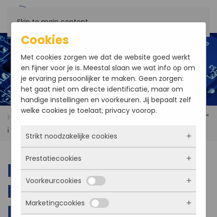
Skip to main content
Cookies
Met cookies zorgen we dat de website goed werkt
en fijner voor je is. Meestal slaan we wat info op om
je ervaring persoonlijker te maken. Geen zorgen:
het gaat niet om directe identificatie, maar om
handige instellingen en voorkeuren. Jij bepaalt zelf
welke cookies je toelaat; privacy voorop.
Home
Products
Darveen MBC-2400 Intel® Core™
i Fanless Box Computer
Strikt noodzakelijke cookies
Prestatiecookies
Deze cookies zorgen ervoor dat de website
Darveen MBC-2400
überhaupt werkt. Ze zijn dus altijd actief en
Voorkeurcookies
kunnen niet worden uitgezet. Meestal worden
Intel® Core™ i Fanless
Met deze cookies zien we hoe vaak onze site
ze alleen geplaatst als jij iets doet, zoals
bezocht wordt, waar bezoekers vandaan
Marketingcookies
inloggen, een formulier invullen of je
Box Computer
komen en welke pagina’s populair zijn. Zo
Deze cookies onthouden jouw voorkeuren.
privacyvoorkeuren opslaan. Je kunt je browser
kunnen we de website blijven verbeteren.