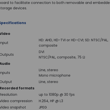
board to facilitate connection to both removable and embedd
storage devices.
Specifications
Video
HD: AHD, HD-TVI or HD-CVI; SD: NTSC/PAL,
Input
composite
DVI
Outputs
NTSC/PAL, composite, 75 Ω
Audio
Line, stereo
Inputs
Mono microphone
Output
Line, stereo
Recorded formats
Resolution
up to 1080p @ 30 fps
Video compression
H.264, HP @ L3
Video snapshot
JPEG