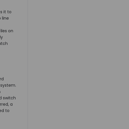
 it to
 line
iles on
ly
atch
rd
 system.
m
d switch
rred, a
ed to