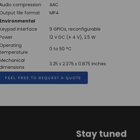
Audio compression
AAC
Output file format
MP4
Environmental
Keypad interface
9 GPIOs, reconfigurable
Power
12 V DC (± 4 V), 2.5 W
Operating
0 to 50 °C
temperature
Mechanical
3.25 x 2.375 x 0.875 inches
dimensions
FEEL FREE TO REQUEST A QUOTE
Stay tuned