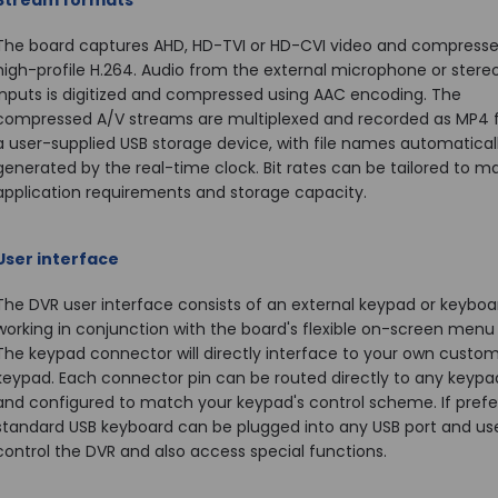
Stream formats
The board captures AHD, HD-TVI or HD-CVI video and compresses
high-profile H.264. Audio from the external microphone or stereo
inputs is digitized and compressed using AAC encoding. The
compressed A/V streams are multiplexed and recorded as MP4 f
a user-supplied USB storage device, with file names automatical
generated by the real-time clock. Bit rates can be tailored to m
application requirements and storage capacity.
User interface
The DVR user interface consists of an external keypad or keyboa
working in conjunction with the board's flexible on-screen menu
The keypad connector will directly interface to your own custo
keypad. Each connector pin can be routed directly to any keypa
and configured to match your keypad's control scheme. If prefe
standard USB keyboard can be plugged into any USB port and us
control the DVR and also access special functions.