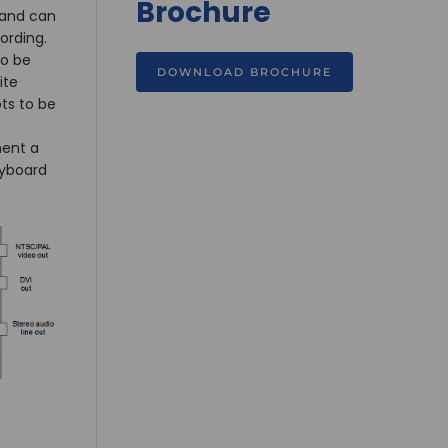
Brochure
 and can
ording.
to be
DOWNLOAD BROCHURE
ite
ts to be
ment a
yboard