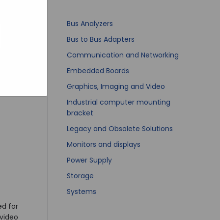
bsites
e hoe zij
ed
g). Er
Bus Analyzers
code van
Bus to Bus Adapters
teeds
Communication and Networking
Embedded Boards
Graphics, Imaging and Video
 over
Industrial computer mounting
bracket
Legacy and Obsolete Solutions
Monitors and displays
Power Supply
Storage
Systems
ed for
video