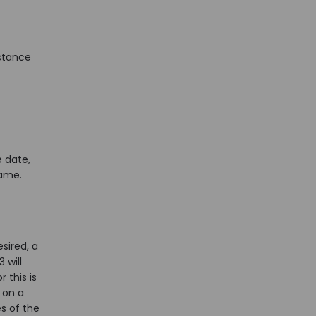
istance
 date,
rame.
sired, a
 will
 this is
 on a
s of the