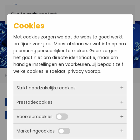
Skip to main content
Cookies
Met cookies zorgen we dat de website goed werkt
en fijner voor je is. Meestal slaan we wat info op om
je ervaring persoonlijker te maken. Geen zorgen:
het gaat niet om directe identificatie, maar om
handige instellingen en voorkeuren. Jij bepaalt zelf
welke cookies je toelaat; privacy voorop.
Home
Products
Renice X17 2.5'' PATA IDE SSD
Strikt noodzakelijke cookies
Renice X17 2.5'' PATA
Prestatiecookies
Deze cookies zorgen ervoor dat de website
IDE SSD
überhaupt werkt. Ze zijn dus altijd actief en
Voorkeurcookies
kunnen niet worden uitgezet. Meestal worden
Met deze cookies zien we hoe vaak onze site
ze alleen geplaatst als jij iets doet, zoals
bezocht wordt, waar bezoekers vandaan
Marketingcookies
inloggen, een formulier invullen of je
komen en welke pagina’s populair zijn. Zo
Deze cookies onthouden jouw voorkeuren.
privacyvoorkeuren opslaan. Je kunt je browser
kunnen we de website blijven verbeteren.