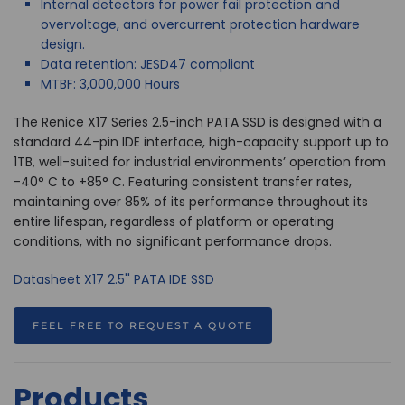
Internal detectors for power fail protection and
overvoltage, and overcurrent protection hardware
design.
Data retention: JESD47 compliant
MTBF: 3,000,000 Hours
The Renice X17 Series 2.5-inch PATA SSD is designed with a
standard 44-pin IDE interface, high-capacity support up to
1TB, well-suited for industrial environments’ operation from
-40° C to +85° C. Featuring consistent transfer rates,
maintaining over 85% of its performance throughout its
entire lifespan, regardless of platform or operating
conditions, with no significant performance drops.
Datasheet
X17 2.5'' PATA IDE SSD
FEEL FREE TO REQUEST A QUOTE
Products