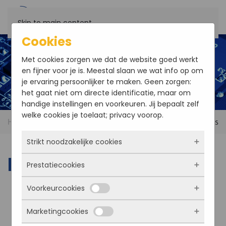
Skip to main content
Cookies
Met cookies zorgen we dat de website goed werkt
en fijner voor je is. Meestal slaan we wat info op om
je ervaring persoonlijker te maken. Geen zorgen:
het gaat niet om directe identificatie, maar om
handige instellingen en voorkeuren. Jij bepaalt zelf
welke cookies je toelaat; privacy voorop.
Home
Products
Power Supply
PC104-Plus
Strikt noodzakelijke cookies
PC104-Plus
Prestatiecookies
Deze cookies zorgen ervoor dat de website
überhaupt werkt. Ze zijn dus altijd actief en
Voorkeurcookies
kunnen niet worden uitgezet. Meestal worden
Met deze cookies zien we hoe vaak onze site
ze alleen geplaatst als jij iets doet, zoals
bezocht wordt, waar bezoekers vandaan
Marketingcookies
inloggen, een formulier invullen of je
komen en welke pagina’s populair zijn. Zo
Deze cookies onthouden jouw voorkeuren.
privacyvoorkeuren opslaan. Je kunt je browser
kunnen we de website blijven verbeteren.