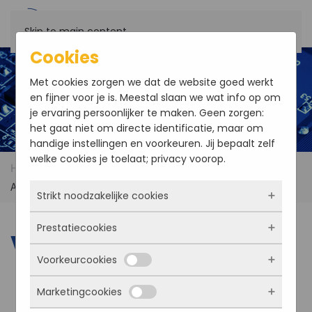
Skip to main content
Cookies
Met cookies zorgen we dat de website goed werkt
en fijner voor je is. Meestal slaan we wat info op om
je ervaring persoonlijker te maken. Geen zorgen:
het gaat niet om directe identificatie, maar om
handige instellingen en voorkeuren. Jij bepaalt zelf
welke cookies je toelaat; privacy voorop.
Home
Products
Bus Analyzers
VMEbus
Analyzers
Strikt noodzakelijke cookies
Prestatiecookies
Deze cookies zorgen ervoor dat de website
VMEbus Analyzers
überhaupt werkt. Ze zijn dus altijd actief en
Voorkeurcookies
kunnen niet worden uitgezet. Meestal worden
Met deze cookies zien we hoe vaak onze site
ze alleen geplaatst als jij iets doet, zoals
bezocht wordt, waar bezoekers vandaan
Marketingcookies
inloggen, een formulier invullen of je
komen en welke pagina’s populair zijn. Zo
Deze cookies onthouden jouw voorkeuren.
privacyvoorkeuren opslaan. Je kunt je browser
kunnen we de website blijven verbeteren.