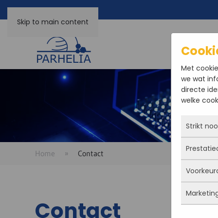
Skip to main content
Cooki
Met cookie
we wat inf
directe ide
welke cooki
Strikt no
Prestatie
Deze coo
Home
Contact
actief e
Voorkeur
iets doe
Met dez
Je kunt 
vandaan
Marketin
maar da
verbeter
Deze co
Contact
persoon
deze co
gegevens