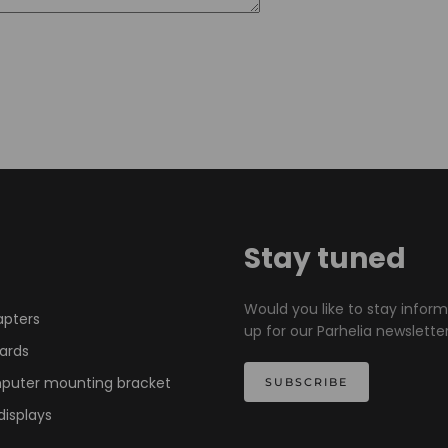
Stay tuned
Would you like to stay infor
apters
up for our Parhelia newsletter
ards
mputer mounting bracket
SUBSCRIBE
displays