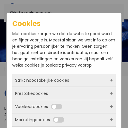
Skip to main content
Cookies
Met cookies zorgen we dat de website goed werkt
en fijner voor je is. Meestal slaan we wat info op om
je ervaring persoonlijker te maken. Geen zorgen:
het gaat niet om directe identificatie, maar om
handige instellingen en voorkeuren. Jij bepaalt zelf
welke cookies je toelaat; privacy voorop.
Home
Contact
Strikt noodzakelijke cookies
Contact
Prestatiecookies
Deze cookies zorgen ervoor dat de website
überhaupt werkt. Ze zijn dus altijd actief en
Voorkeurcookies
kunnen niet worden uitgezet. Meestal worden
Do you need help finding the right parts for your product?
Met deze cookies zien we hoe vaak onze site
ze alleen geplaatst als jij iets doet, zoals
Any other questions? Feel free to contact us
bezocht wordt, waar bezoekers vandaan
Marketingcookies
inloggen, een formulier invullen of je
for more information.
komen en welke pagina’s populair zijn. Zo
Deze cookies onthouden jouw voorkeuren.
privacyvoorkeuren opslaan. Je kunt je browser
kunnen we de website blijven verbeteren.