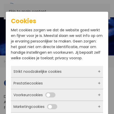
Skip to main content
Cookies
Met cookies zorgen we dat de website goed werkt
en fijner voor je is. Meestal slaan we wat info op om
je ervaring persoonlijker te maken. Geen zorgen:
het gaat niet om directe identificatie, maar om
handige instellingen en voorkeuren. Jij bepaalt zelf
welke cookies je toelaat; privacy voorop.
Home
Contact
Strikt noodzakelijke cookies
Contact
Prestatiecookies
Deze cookies zorgen ervoor dat de website
überhaupt werkt. Ze zijn dus altijd actief en
Voorkeurcookies
kunnen niet worden uitgezet. Meestal worden
Do you need help finding the right parts for your product?
Met deze cookies zien we hoe vaak onze site
ze alleen geplaatst als jij iets doet, zoals
Any other questions? Feel free to contact us
bezocht wordt, waar bezoekers vandaan
Marketingcookies
inloggen, een formulier invullen of je
for more information.
komen en welke pagina’s populair zijn. Zo
Deze cookies onthouden jouw voorkeuren.
privacyvoorkeuren opslaan. Je kunt je browser
kunnen we de website blijven verbeteren.