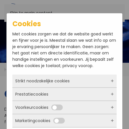
Skip to main content
Cookies
Met cookies zorgen we dat de website goed werkt
en fijner voor je is. Meestal slaan we wat info op om
je ervaring persoonlijker te maken. Geen zorgen:
het gaat niet om directe identificatie, maar om
handige instellingen en voorkeuren. Jij bepaalt zelf
welke cookies je toelaat; privacy voorop.
Home
Contact
Strikt noodzakelijke cookies
Contact
Prestatiecookies
Deze cookies zorgen ervoor dat de website
überhaupt werkt. Ze zijn dus altijd actief en
Voorkeurcookies
kunnen niet worden uitgezet. Meestal worden
Do you need help finding the right parts for your product?
Met deze cookies zien we hoe vaak onze site
ze alleen geplaatst als jij iets doet, zoals
Any other questions? Feel free to contact us
bezocht wordt, waar bezoekers vandaan
Marketingcookies
inloggen, een formulier invullen of je
for more information.
komen en welke pagina’s populair zijn. Zo
Deze cookies onthouden jouw voorkeuren.
privacyvoorkeuren opslaan. Je kunt je browser
kunnen we de website blijven verbeteren.